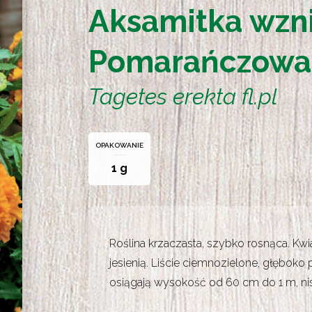
Aksamitka wzni
Pomarańczowa
Tagetes erekta fl.pl
OPAKOWANIE
1 g
Roślina krzaczasta, szybko rosnąca. Kwi
jesienią. Liście ciemnozielone, głębok
osiągają wysokość od 60 cm do 1 m, ni