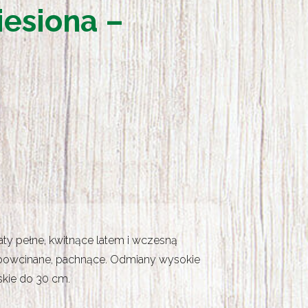
esiona –
aty pełne, kwitnące latem i wczesną
o powcinane, pachnące. Odmiany wysokie
skie do 30 cm.