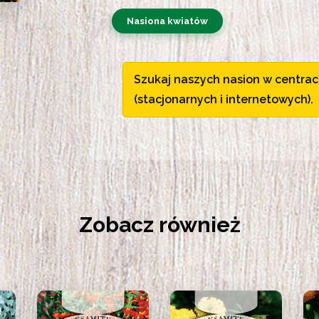
Nasiona kwiatów
Szukaj naszych nasion w centrac
(stacjonarnych i internetowych).
Zobacz również