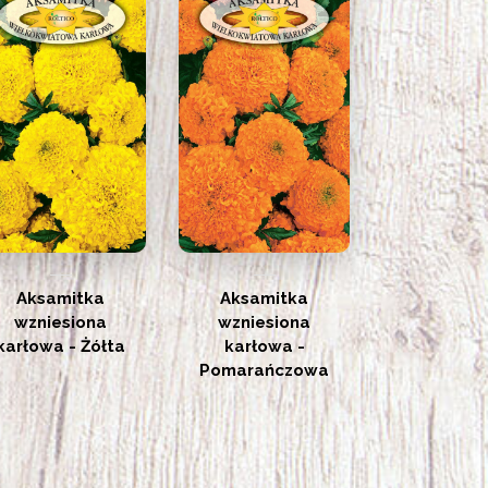
Aksamitka
Aksamitka
wzniesiona
wzniesiona
karłowa - Żółta
karłowa -
Pomarańczowa