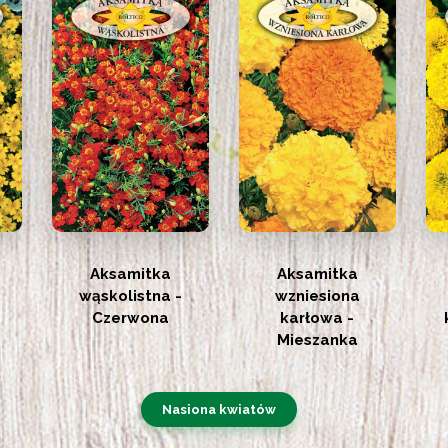
Aksamitka
Aksamitka
wąskolistna -
wzniesiona
Czerwona
karłowa -
Mieszanka
Nasiona kwiatów