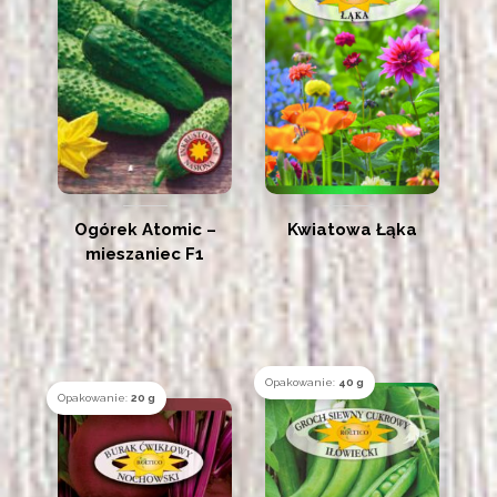
Ogórek Atomic –
Kwiatowa Łąka
mieszaniec F1
Opakowanie:
40 g
Opakowanie:
20 g