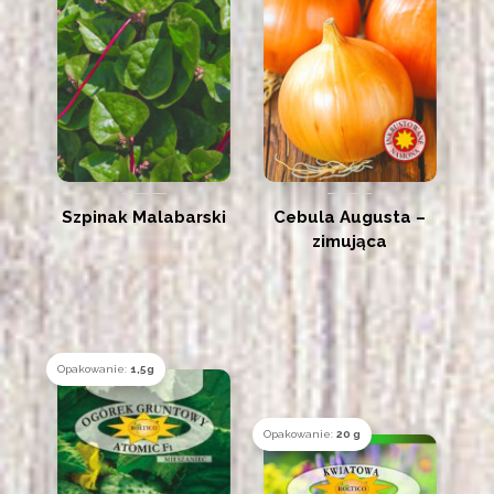
Szpinak Malabarski
Cebula Augusta –
zimująca
Opakowanie:
1,5g
Opakowanie:
20 g