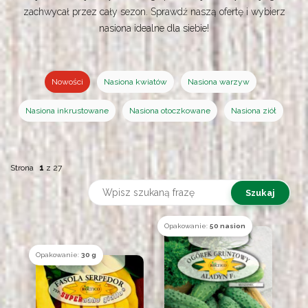
zachwycał przez cały sezon. Sprawdź naszą ofertę i wybierz
nasiona idealne dla siebie!
Nowości
Nasiona kwiatów
Nasiona warzyw
Nasiona inkrustowane
Nasiona otoczkowane
Nasiona ziół
Strona
1
z
27
Opakowanie:
50 nasion
Opakowanie:
30 g