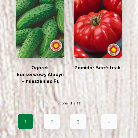
Ogórek
Pomidor Beefsteak
konserwowy Aladyn
– mieszaniec F1
Strona
1
z
27
1
2
3
»