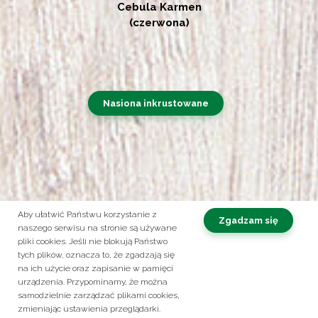
Cebula Karmen
(czerwona)
Nasiona inkrustowane
Aby ułatwić Państwu korzystanie z
Zgadzam się
naszego serwisu na stronie są używane
pliki cookies. Jeśli nie blokują Państwo
Obserwuj nas na:
tych plików, oznacza to, że zgadzają się
na ich użycie oraz zapisanie w pamięci
Kontakt
Polityka prywatności
urządzenia. Przypominamy, że można
samodzielnie zarządzać plikami cookies,
© 2026 ROLTICO. Korzysta z zabezpieczenia reCAPTCHA
Prywatność
-
zmieniając ustawienia przeglądarki.
Masz pytania? Zadzwoń!
Warunki