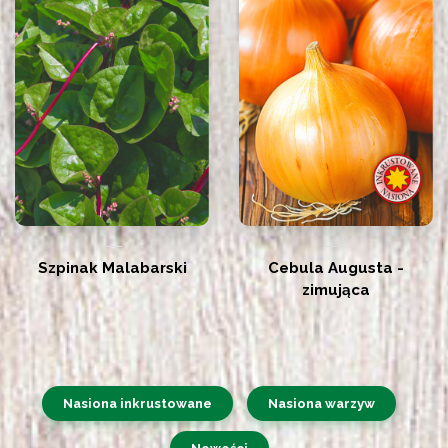
Szpinak Malabarski
Cebula Augusta -
zimująca
Nasiona inkrustowane
Nasiona warzyw