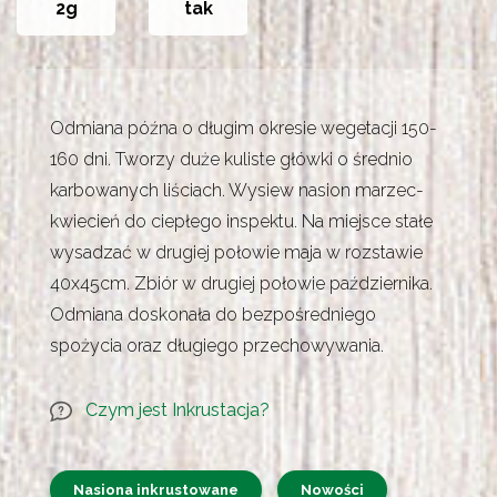
2g
tak
Odmiana późna o długim okresie wegetacji 150-
160 dni. Tworzy duże kuliste główki o średnio
karbowanych liściach. Wysiew nasion marzec-
kwiecień do ciepłego inspektu. Na miejsce stałe
wysadzać w drugiej połowie maja w rozstawie
40x45cm. Zbiór w drugiej połowie października.
Odmiana doskonała do bezpośredniego
spożycia oraz długiego przechowywania.
Czym jest Inkrustacja?
Nasiona inkrustowane
Nowości