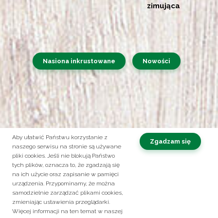
zimująca
Nasiona inkrustowane
Nowości
Aby ułatwić Państwu korzystanie z
Zgadzam się
naszego serwisu na stronie są używane
pliki cookies. Jeśli nie blokują Państwo
Obserwuj nas na:
tych plików, oznacza to, że zgadzają się
na ich użycie oraz zapisanie w pamięci
Kontakt
Polityka prywatności
urządzenia. Przypominamy, że można
samodzielnie zarządzać plikami cookies,
© 2026 ROLTICO. Korzysta z zabezpieczenia reCAPTCHA
Prywatność
-
zmieniając ustawienia przeglądarki.
Masz pytania? Zadzwoń!
Warunki
+48 61 28 36 236
Więcej informacji na ten temat w naszej