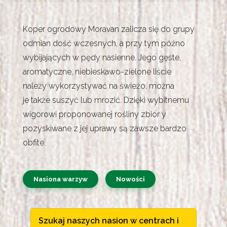
Koper ogrodowy Moravan zalicza się do grupy
odmian dość wczesnych, a przy tym późno
wybijających w pędy nasienne. Jego gęste,
aromatyczne, niebieskawo-zielone liście
należy wykorzystywać na świeżo, można
je także suszyć lub mrozić. Dzięki wybitnemu
wigorowi proponowanej rośliny zbior y
pozyskiwane z jej uprawy są zawsze bardzo
obfite.
Nasiona warzyw
Nowości
Szukaj naszych nasion w centrach i