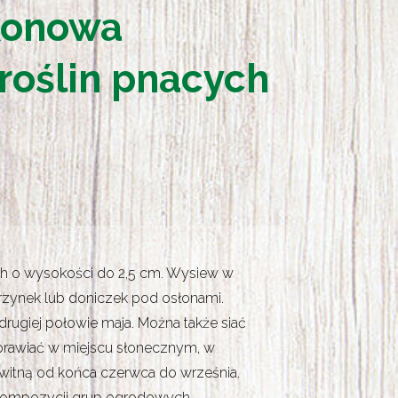
konowa
roślin pnacych
ch o wysokości do 2,5 cm. Wysiew w
krzynek lub doniczek pod osłonami.
 drugiej połowie maja. Można także siać
Uprawiać w miejscu słonecznym, w
 Kwitną od końca czerwca do września.
 kompozycji grup ogrodowych.