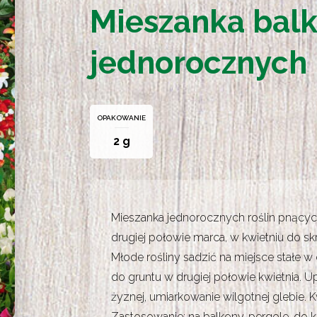
Mieszanka bal
jednorocznych 
OPAKOWANIE
2 g
Mieszanka jednorocznych roślin pnący
drugiej połowie marca, w kwietniu do s
Młode rośliny sadzić na miejsce stałe w
do gruntu w drugiej połowie kwietnia. 
żyznej, umiarkowanie wilgotnej glebie.
Zastosowanie: na balkony, pergole, do