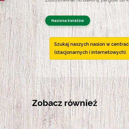
Nasiona kwiatów
Szukaj naszych nasion w centrac
(stacjonarnych i internetowych).
Zobacz również