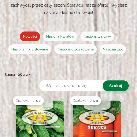
zachwycał przez cały sezon. Sprawdź naszą ofertę i wybierz
nasiona idealne dla siebie!
Nowości
Nasiona kwiatów
Nasiona warzyw
Nasiona inkrustowane
Nasiona otoczkowane
Nasiona ziół
Strona
25
z
27
Opakowanie:
5 g
Opakowanie:
5 g