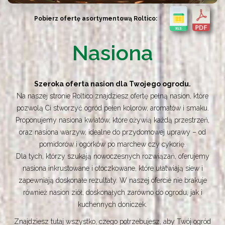
Pobierz ofertę asortymentową Roltico:
Nasiona
Szeroka oferta nasion dla Twojego ogrodu.
Na naszej stronie Roltico znajdziesz ofertę pełną nasion, które
pozwolą Ci stworzyć ogród pełen kolorów, aromatów i smaku.
Proponujemy nasiona kwiatów, które ożywią każdą przestrzeń,
oraz nasiona warzyw, idealne do przydomowej uprawy – od
pomidorów i ogórków po marchew czy cykorię.
Dla tych, którzy szukają nowoczesnych rozwiązań, oferujemy
nasiona inkrustowane i otoczkowane, które ułatwiają siew i
zapewniają doskonałe rezultaty. W naszej ofercie nie brakuje
również nasion ziół, doskonałych zarówno do ogrodu, jak i
kuchennych doniczek.
Znajdziesz tutaj wszystko, czego potrzebujesz, aby Twój ogród