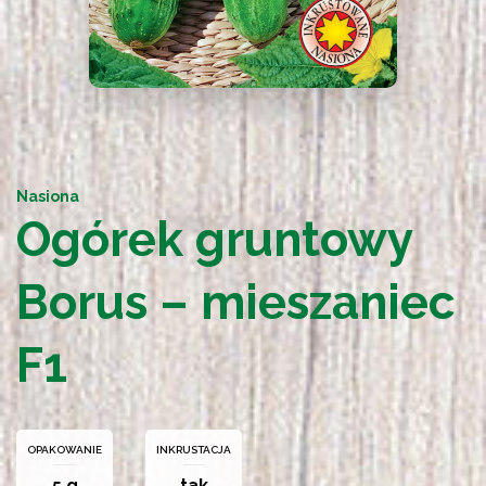
Nasiona
Ogórek gruntowy
Borus – mieszaniec
F1
OPAKOWANIE
INKRUSTACJA
5 g
tak