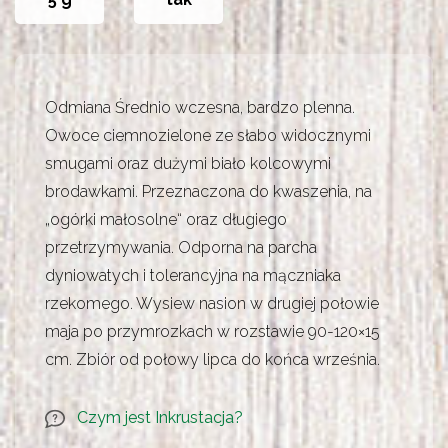
Odmiana Średnio wczesna, bardzo plenna.
Owoce ciemnozielone ze słabo widocznymi
smugami oraz dużymi biało kolcowymi
brodawkami. Przeznaczona do kwaszenia, na
„ogórki małosolne“ oraz długiego
przetrzymywania. Odporna na parcha
dyniowatych i tolerancyjna na mączniaka
rzekomego. Wysiew nasion w drugiej połowie
maja po przymrozkach w rozstawie 90-120×15
cm. Zbiór od połowy lipca do końca września.
Czym jest Inkrustacja?