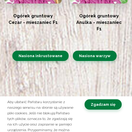
Ogórek gruntowy
Ogórek gruntowy
Cezar - mieszaniec F1
Anulka - mieszaniec
F1
Nasiona inkrustowane
Nasiona warzyw
Aby ułatwić Państwu korzystanie z
Zgadzam się
naszego serwisu na stronie są używane
pliki cookies. Jeśli nie blokują Państwo
Obserwuj nas na:
tych plików, oznacza to, że zgadzają się
na ich użycie oraz zapisanie w pamięci
Kontakt
Polityka prywatności
urządzenia. Przypominamy, że można