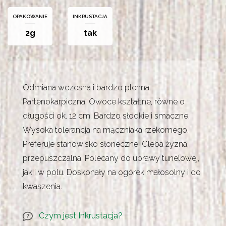
OPAKOWANIE
INKRUSTACJA
2g
tak
Odmiana wczesna i bardzo plenna.
Partenokarpiczna. Owoce kształtne, równe o
długości ok. 12 cm. Bardzo słodkie i smaczne.
Wysoka tolerancja na mączniaka rzekomego.
Preferuje stanowisko słoneczne. Gleba żyzna,
przepuszczalna. Polecany do uprawy tunelowej,
jak i w polu. Doskonały na ogórek małosolny i do
kwaszenia.
Czym jest Inkrustacja?