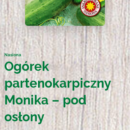
Nasiona
Ogórek
partenokarpiczny
Monika – pod
osłony