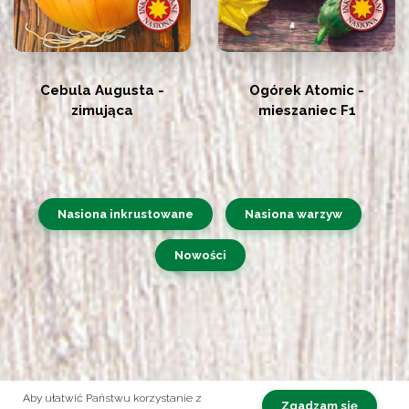
Cebula Augusta -
Ogórek Atomic -
zimująca
mieszaniec F1
Nasiona inkrustowane
Nasiona warzyw
Nowości
Aby ułatwić Państwu korzystanie z
Zgadzam się