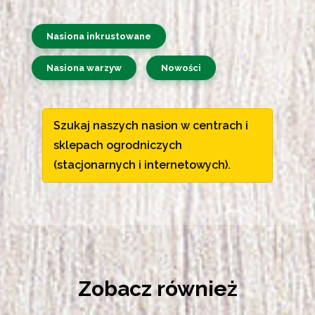
Nasiona inkrustowane
Nasiona warzyw
Nowości
Szukaj naszych nasion w centrach i
sklepach ogrodniczych
(stacjonarnych i internetowych).
Zobacz również