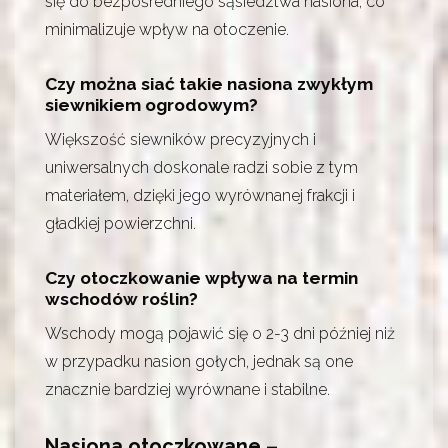
się do bezpośredniego sąsiedztwa nasiona, co
minimalizuje wpływ na otoczenie.
Czy można siać takie nasiona zwykłym
siewnikiem ogrodowym?
Większość siewników precyzyjnych i
uniwersalnych doskonale radzi sobie z tym
materiałem, dzięki jego wyrównanej frakcji i
gładkiej powierzchni.
Czy otoczkowanie wpływa na termin
wschodów roślin?
Wschody mogą pojawić się o 2-3 dni później niż
w przypadku nasion gołych, jednak są one
znacznie bardziej wyrównane i stabilne.
Nasiona otoczkowane –