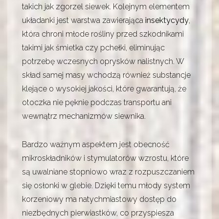
takich jak zgorzel siewek. Kolejnym elementem
układanki jest warstwa zawierająca
insektycydy
,
która chroni młode rośliny przed szkodnikami
takimi jak śmietka czy pchełki, eliminując
potrzebę wczesnych oprysków nalistnych. W
skład samej masy wchodzą również substancje
klejące o wysokiej jakości, które gwarantują, że
otoczka nie pęknie podczas transportu ani
wewnątrz mechanizmów siewnika.
Bardzo ważnym aspektem jest obecność
mikroskładników i stymulatorów wzrostu, które
są uwalniane stopniowo wraz z rozpuszczaniem
się osłonki w glebie. Dzięki temu młody system
korzeniowy ma natychmiastowy dostęp do
niezbędnych pierwiastków, co przyspiesza