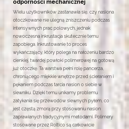
odporności mechanicznej
Wielu użytkowników zastanawia się, czy nasiona
otoczkowane nie ulegną zniszczeniu podczas
intensywnych prac polowych, jednak
nowoczesna inkrustacja skutecznie temu
zapobiega. Inkrustowanie to proces
wykańczający, który polega na nałożeniu bardzo
cienkiej, twardej powłoki polimerowej na gotową
już otoczkę. Ta warstwa pełni rolę pancerza,
chroniącego miękkie wnętrze przed ścieraniem i
pękaniem podczas tarcia nasion o siebie w
siewniku. Dzięki temu unikamy problemu
zatykania się przewodów siewnych pyłem, co
jest częstą zmorą przy stosowaniu nasion
zaprawianych tradycyjnymi metodami. Polimery
stosowane przez Roltico są całkowicie