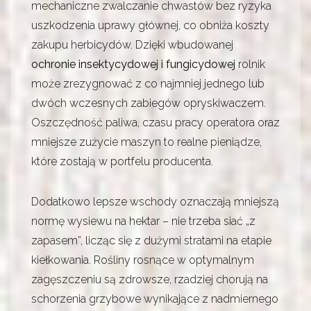
mechaniczne zwalczanie chwastów bez ryzyka
uszkodzenia uprawy głównej, co obniża koszty
zakupu herbicydów. Dzięki wbudowanej
ochronie insektycydowej i fungicydowej
rolnik
może zrezygnować z co najmniej jednego lub
dwóch wczesnych zabiegów opryskiwaczem.
Oszczędność paliwa, czasu pracy operatora oraz
mniejsze zużycie maszyn to realne pieniądze,
które zostają w portfelu producenta.
Dodatkowo lepsze wschody oznaczają mniejszą
normę wysiewu na hektar – nie trzeba siać „z
zapasem”, licząc się z dużymi stratami na etapie
kiełkowania. Rośliny rosnące w optymalnym
zagęszczeniu są zdrowsze, rzadziej chorują na
schorzenia grzybowe wynikające z nadmiernego