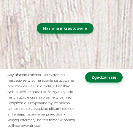
Nasiona inkrustowane
Aby ułatwić Państwu korzystanie z
Zgadzam się
naszego serwisu na stronie są używane
pliki cookies. Jeśli nie blokują Państwo
Obserwuj nas na:
tych plików, oznacza to, że zgadzają się
na ich użycie oraz zapisanie w pamięci
Kontakt
Polityka prywatności
urządzenia. Przypominamy, że można
samodzielnie zarządzać plikami cookies,
© 2026 ROLTICO. Korzysta z zabezpieczenia reCAPTCHA
Prywatność
-
zmieniając ustawienia przeglądarki.
Masz pytania? Zadzwoń!
Warunki
+48 61 28 36 236
Więcej informacji na ten temat w naszej
polityce prywatności.