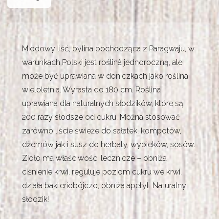
Miodowy liść, bylina pochodząca z Paragwaju, w
warunkach Polski jest roślinà jednoroczną, ale
może być uprawiana w doniczkach jako roślina
wieloletnia. Wyrasta do 180 cm. Roślina
uprawiana dla naturalnych słodzików, które są
200 razy słodsze od cukru. Można stosować
zarówno liście świeże do sałatek, kompotów,
dżemów jak i susz do herbaty, wypieków, sosów.
Zioło ma właściwości lecznicze – obniża
ciśnienie krwi, reguluje poziom cukru we krwi,
działa bakteriobójczo, obniża apetyt. Naturalny
słodzik!