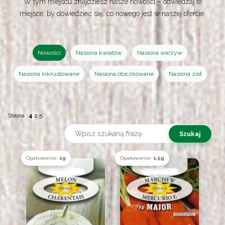
W tym miejscu znajdziesz nasze nowości – odwiedzaj te
miejsce, by dowiedzieć się, co nowego jest w naszej ofercie.
Nowości
Nasiona kwiatów
Nasiona warzyw
Nasiona inkrustowane
Nasiona otoczkowane
Nasiona ziół
Strona
4
z
5
Opakowanie:
1g
Opakowanie:
1,5g