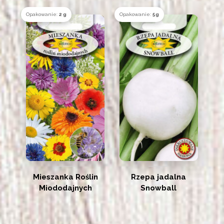
Opakowanie:
2 g
Opakowanie:
5g
Mieszanka Roślin
Rzepa jadalna
Miododajnych
Snowball