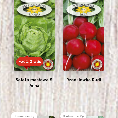
+20% Gratis
Sałata masłowa S.
Rzodkiewka Rudi
Anna
Opakowanie:
1g
Opakowanie:
2g