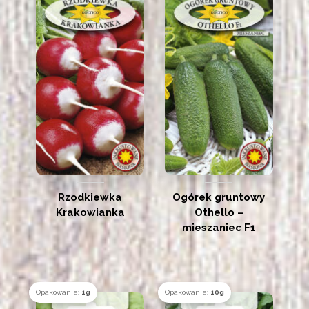
Rzodkiewka
Ogórek gruntowy
Krakowianka
Othello –
mieszaniec F1
Opakowanie:
1g
Opakowanie:
10g