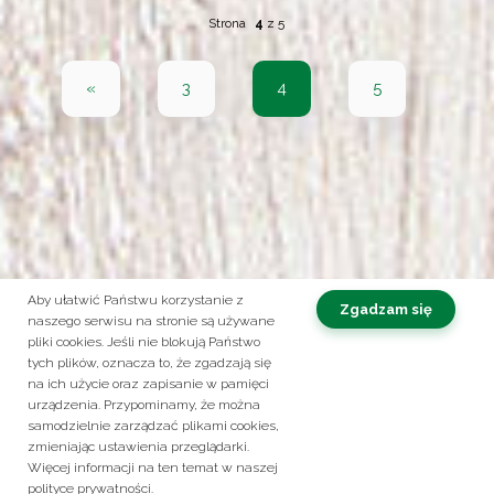
Strona
4
z
5
«
3
4
5
Aby ułatwić Państwu korzystanie z
Zgadzam się
naszego serwisu na stronie są używane
pliki cookies. Jeśli nie blokują Państwo
Obserwuj nas na:
tych plików, oznacza to, że zgadzają się
na ich użycie oraz zapisanie w pamięci
Kontakt
Polityka prywatności
urządzenia. Przypominamy, że można
samodzielnie zarządzać plikami cookies,
© 2026 ROLTICO. Korzysta z zabezpieczenia reCAPTCHA
Prywatność
-
zmieniając ustawienia przeglądarki.
Masz pytania? Zadzwoń!
Warunki
+48 61 28 36 236
Więcej informacji na ten temat w naszej
polityce prywatności.