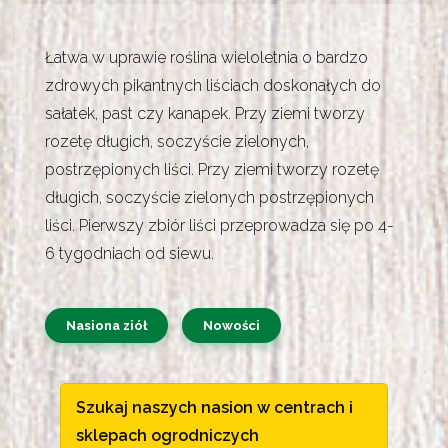
Łatwa w uprawie roślina wieloletnia o bardzo
zdrowych pikantnych liściach doskonałych do
sałatek, past czy kanapek. Przy ziemi tworzy
rozetę długich, soczyście zielonych,
postrzępionych liści. Przy ziemi tworzy rozetę
długich, soczyście zielonych postrzępionych
liści. Pierwszy zbiór liści przeprowadza się po 4-
6 tygodniach od siewu.
Nasiona ziół
Nowości
Szukaj naszych nasion w centrach i
sklepach ogrodniczych